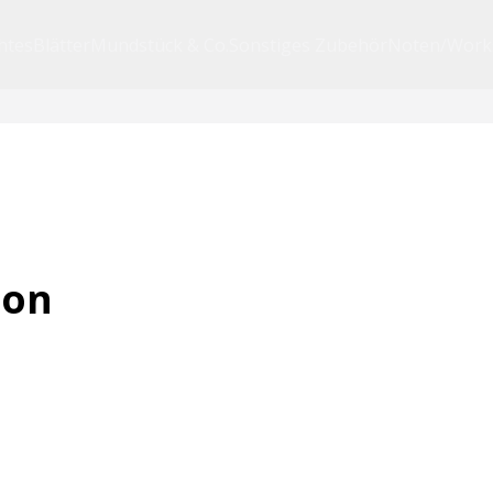
htes
Blätter
Mundstück & Co.
Sonstiges Zubehör
Noten/Work
hon