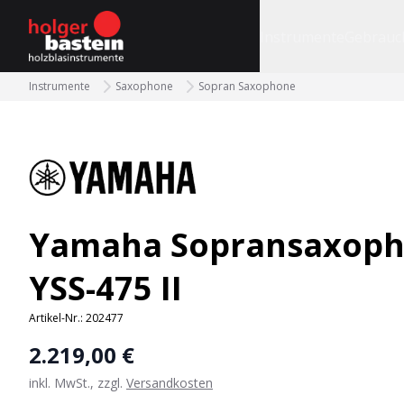
bastein
Instrumente
Gebrauc
Instrumente
Saxophone
Sopran Saxophone
Yamaha Sopransaxop
YSS-475 II
Artikel-Nr.:
202477
2.219,00 €
inkl. MwSt., zzgl.
Versandkosten