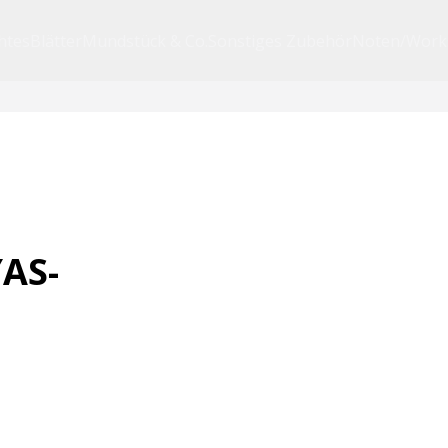
htes
Blätter
Mundstück & Co.
Sonstiges Zubehör
Noten/Work
AS-