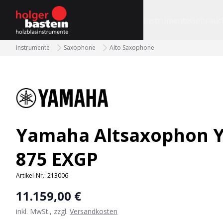
bastein
Instrumente
Gebrauc
Instrumente
Saxophone
Alto Saxophone
Yamaha Altsaxophon Y
875 EXGP
Artikel-Nr.:
213006
11.159,00 €
inkl. MwSt., zzgl.
Versandkosten