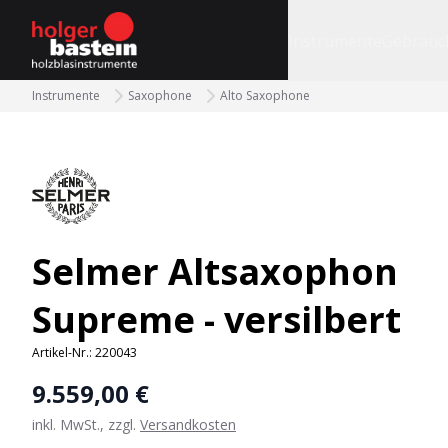
bastein
Instrumente
Gebrauc
Instrumente
Saxophone
Alto Saxophone
Selmer Altsaxophon
Supreme - versilbert
Artikel-Nr.:
220043
9.559,00 €
inkl. MwSt., zzgl.
Versandkosten