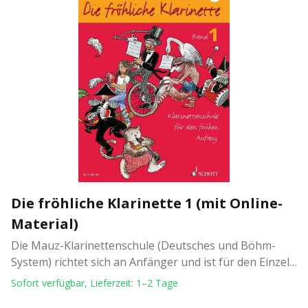
Die fröhliche Klarinette 1 (mit Online-
Material)
Die Mauz-Klarinettenschule (Deutsches und Böhm-
System) richtet sich an Anfänger und ist für den Einzel-
und Gruppenunterricht geeignet. Sie erscheint in drei
Sofort verfügbar, Lieferzeit: 1–2 Tage
Bänden, zu denen jeweils auch ein Spielbuch vorgelegt