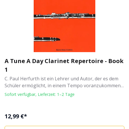
A Tune A Day Clarinet Repertoire - Book
1
C. Paul Herfurth ist ein Lehrer und Autor, der es dem
Schüler ermöglicht, in einem Tempo voranzukommen,
das seinen eigenen Fähigkeiten am besten entspricht.
Sofort verfügbar, Lieferzeit: 1–2 Tage
Enthält „We Three Kings“ und „Dixie“. für
KlarinetteNotenbuch, SolostimmeArtikelnr.
320250Autor/Komponist: Paul C. HerfurthUmfang: 48
12,99 €*
SeitenVerlag/Hersteller: Boston Music Company