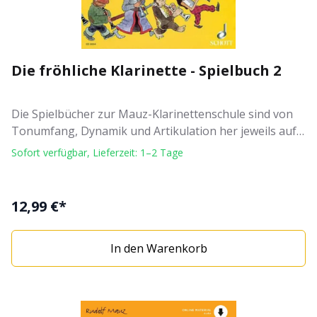
Die fröhliche Klarinette - Spielbuch 2
Die Spielbücher zur Mauz-Klarinettenschule sind von
Tonumfang, Dynamik und Artikulation her jeweils auf
die Schulen abgestimmt. Sie bieten ergänzendes
Sofort verfügbar, Lieferzeit: 1–2 Tage
Spielmaterial für Klarinette und Klavier sowie für 2 bzw.
3 Klarinetten. In der Neuauflage wurden einige Stücke
ergänzt und das Erscheinungsbild wurde durch eine
12,99 €*
moderne Typographie erneuert. Spielbuch Autor:
Rudolf Mauz Illustration: Andreas Schürmann
In den Warenkorb
Klarinettenschule für den frühen Anfang Verlag: Schott
Music Bandnummer: Band 2 Schwierigkeit: 2 Reihe: Die
fröhliche Klarinette