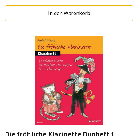
zum Improvisieren und Komponieren, - Begleitende
In den Warenkorb
Texte, Informationen, Fotos und Illustrationen.Band 3:
Erweiterung der Taktarten, Tonarten, Rhythmen und
des Tonumfanges. Wichtige Verzierungen und die
chromatische Tonleiter. Mit Download-Material. mit
Online Material zum Download Autor: Rudolf Mauz
Illustration: Andreas Schürmann Klarinettenschule für
den frühen Anfang Verlag: Schott Music Bandnummer:
Band 3 Schwierigkeit: 3 Reihe: Die fröhliche Klarinette
100 Seiten - Brischur ISBN: 978-3-7957-9893-2 ISMN:
979-0-001-21192-5 Bestell-Nr.: ED 21503D
Die fröhliche Klarinette Duoheft 1