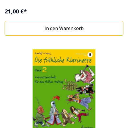
wird. Durch leichte Verständlichkeit, die Auswahl von
zahlreichen Liedern sowie durchgehend vierfarbige
21,00 €*
Illustrationen sollen gezielt jüngere Klarinettenschüler
ab etwa 8 Jahren angesprochen werden. Band 1:
In den Warenkorb
Ausführliche Behandlung des tiefen Registers.
Einführung der Dynamik und erstes Überblasen. Mit
Download-Material. mit Online Material zum Download
Autor: Rudolf Mauz Illustration: Andreas Schürmann
Klarinettenschule für den frühen Anfang Verlag: Schott
Music Bandnummer: Band 1 Schwierigkeit: 2 Reihe: Die
fröhliche Klarinette 92 Seiten - Broschur ISBN: 978-3-
7957-9894-9 ISMN: 979-0-001-21193-2 Bestell-Nr.: ED
21501D