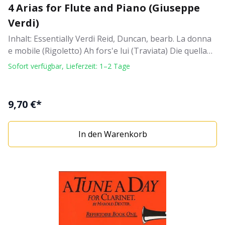
4 Arias for Flute and Piano (Giuseppe
Verdi)
Inhalt: Essentially Verdi Reid, Duncan, bearb. La donna
e mobile (Rigoletto) Ah fors'e lui (Traviata) Die quella
pira (Trovatore) Ah si ben mio (Trovatore) Arrangiert
Sofort verfügbar, Lieferzeit: 1–2 Tage
für Flöte und Klavier.
9,70 €*
In den Warenkorb