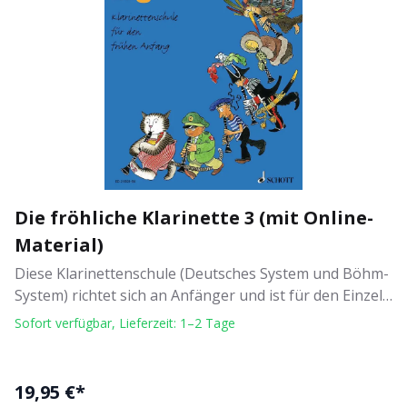
bieten ergänzendes Spielmaterial für Klarinette und
Klavier sowie für 2 bzw. 3 Klarinetten mit Online
Material zum Download Autor: Rudolf Mauz
Illustration: Andreas Schürmann Klarinettenschule für
den frühen Anfang Verlag: Schott Music Bandnummer:
Band 2 Schwierigkeit: 2 Reihe: Die fröhliche Klarinette
96 Seiten - Broschur
Die fröhliche Klarinette 3 (mit Online-
Material)
Diese Klarinettenschule (Deutsches System und Böhm-
System) richtet sich an Anfänger und ist für den Einzel-
und Gruppenunterricht geeignet. Parallel dazu
Sofort verfügbar, Lieferzeit: 1–2 Tage
ergänzen Spielbücher für Klarinette(n) und Klavier das
Unterrichtsangebot. - Wohl dosierte, kindgerechte
Steigerung des Schwierigkeitsgrades, - Ausgewogenes
19,95 €*
Verhältnis von Übungen, Melodien und Duos, - Tipps