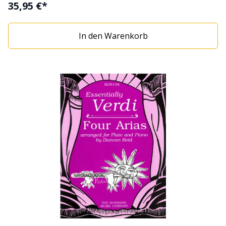
Hör-/Mitspiel-CD bietet Aufnahmen von renommierten
35,95 €*
Solisten deines Instruments, die die Etüden mit einer
erstklassigen New Yorker Rhythmusgruppe auf einem
In den Warenkorb
Kanal spielen. Auf dem anderen Kanal ist nur die
Rhythmusgruppe zu hören, sodass du die Möglichkeit
hast, selbst mitzuspielen! mit CD Bestellnummer:
GN206606 ISBN: 9780769230276 Verlagsartikelnr.:
EL03953 Verlag: Alfred Music Publishing GmbH