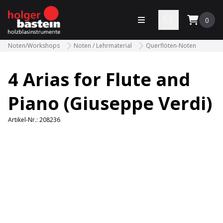
bastein
Menü öffnen
Search
0
Noten/Workshops
Noten / Lehrmaterial
Querflöten-Noten
4 Arias for Flute and
Piano (Giuseppe Verdi)
Artikel-Nr.:
208236