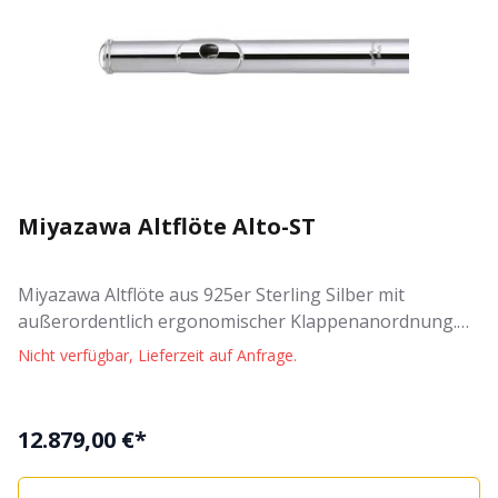
Miyazawa Altflöte Alto-ST
Miyazawa Altflöte aus 925er Sterling Silber mit
außerordentlich ergonomischer Klappenanordnung.
Der Kopus, Kopf und Fußstück bestehen aus 925er
Nicht verfügbar, Lieferzeit auf Anfrage.
Sterling Silber. Die Mechanik ist versilbert. Die Altflöte
wird mit Etui, Schutzhülle und Pflegezubehör geliefert.
Eigenschaften "Miyazawa Altflöte Alto-ST-E": Alt-Flöte
12.879,00 €*
ergonomische Klappenanordnung Korpus aus 925er
Sterling Silber Kopf und Fußstück aus 925er Sterling