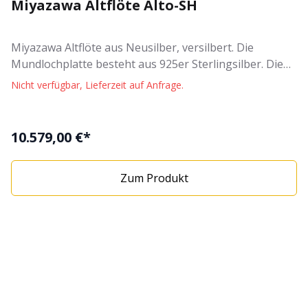
Miyazawa Altflöte Alto-SH
Miyazawa Altflöte aus Neusilber, versilbert. Die
Mundlochplatte besteht aus 925er Sterlingsilber. Die
Altflöte ist mit einer besonders ergonomischen
Nicht verfügbar, Lieferzeit auf Anfrage.
Klappenanordnung ausgestattet. Der Kopus, Kopf und
Fußstück bestehen aus versilberten Neusilber. Die
Altflöte wird mit Etui, Schutzhülle und Pflegezubehör
10.579,00 €*
geliefert. Eigenschaften "Miyazawa Altflöte Alto-SH-E":
Miyazawa Altflöte ergonomische Klappenanordnung
Zum Produkt
Korpus, Kopf und Fuß: Neusilber, versilbert
Mundlochplatte aus 925er Sterling Silber Mechanik
versilbert Grenadillholzeinlagen inklusive Etui und
Schutzhülle mit Reinigungszubehör