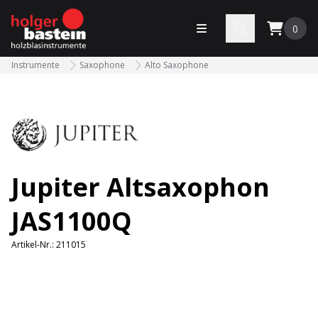
bastein
Menü öffnen
Search
0
Instrumente
Saxophone
Alto Saxophone
Jupiter Altsaxophon
JAS1100Q
Artikel-Nr.:
211015