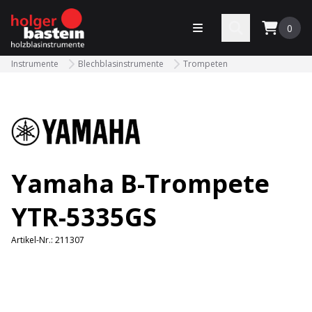
bastein
Menü öffnen
Search
0
Instrumente
Blechblasinstrumente
Trompeten
Yamaha B-Trompete
YTR-5335GS
Artikel-Nr.:
211307