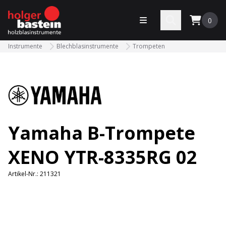
bastein
Menü öffnen
Search
0
Instrumente
Blechblasinstrumente
Trompeten
Yamaha B-Trompete
XENO YTR-8335RG 02
Artikel-Nr.:
211321