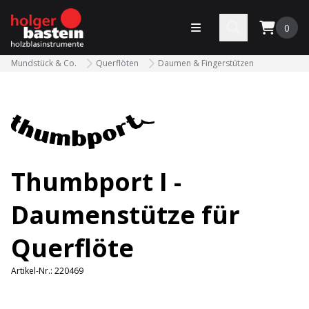
bastein
Menü öffnen
Search
0
Mundstück & Co.
Querflöten
Daumen & Fingerstützen
Thumbport I -
Daumenstütze für
Querflöte
Artikel-Nr.:
220469