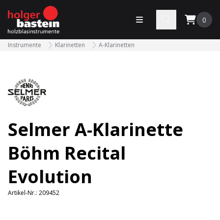
bastein
Menü öffnen
Search
0
Instrumente
Klarinetten
A-Klarinetten
Selmer A-Klarinette
Böhm Recital
Evolution
Artikel-Nr.:
209452