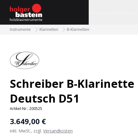
bastein
Instrumente
Gebrauc
Instrumente
Klarinetten
B-Klarinetten
Schreiber B-Klarinette
Deutsch D51
Artikel-Nr.:
200525
3.649,00 €
inkl. MwSt., zzgl.
Versandkosten