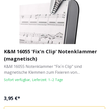
K&M 16055 'Fix'n Clip' Notenklammer
(magnetisch)
K&M 16055 Notenklammer "Fix´n Clip" sind
magnetische Klemmen zum Fixieren von
Notenblättern. Sie sind sehr leicht, haben eine griffige
Sofort verfügbar, Lieferzeit: 1–2 Tage
Form und sind aus Kunsstoff gefertigt. Durch die
zusätzlichen Magnete auf der Unterseite sind sie
universell und praktisch einsetzbar. Eigenschaften
3,95 €*
"K&M Fix´n Clip": Klammern, magnetisch gute
Handhabung durch griffige Form mit magnetischer