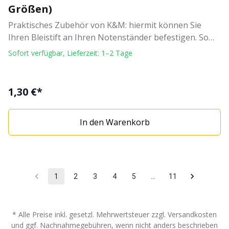
Größen)
Praktisches Zubehör von K&M: hiermit können Sie
Ihren Bleistift an Ihren Notenständer befestigen. So
hat er immer einen festen Platz. Bitte messen Sie
Sofort verfügbar, Lieferzeit: 1–2 Tage
vorher den Rohrdurchmesser Ihres Ständers oder
Stativs aus. Der K&M Bleistifthalter ist in 3
verschiedenen Durchmessergrößen erhältlich: 13-15
1,30 €*
mm, 20-22 mm, 24-26 mm. Farbe: schwarz Gewicht:
0,002 kg aus Kunststoff verschiedene
In den Warenkorb
Rohrdurchmesser
1
2
3
4
5
…
11
* Alle Preise inkl. gesetzl. Mehrwertsteuer zzgl. Versandkosten
und ggf. Nachnahmegebühren, wenn nicht anders beschrieben