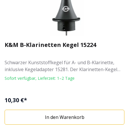
K&M B-Klarinetten Kegel 15224
Schwarzer Kunststoffkegel für A- und B-Klarinette,
inklusive Kegeladapter 15281. Der Klarinetten-Kegel
15224 ist aufschraubbar auf Kegelhalter
Sofort verfügbar, Lieferzeit: 1–2 Tage
14301, Kreuzfuß 17700 und Kreuzfuß 17710. Der
Instrumentenständer ist mit einer weichen
ringförmigen Filzauflage zum Schutz des
10,30 €*
Klarinettenbechers versehen. Eigenschaften 'K&M
Klarinettenkegel': Farbe: schwarz inklusive
In den Warenkorb
Kegeladapter 15281 mit Filzring Gewicht: 0,1 kg
Material: Kunststoff passend für A- und B-Klarinetten