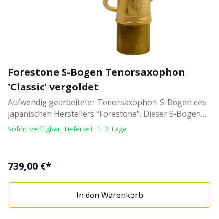
Forestone S-Bogen Tenorsaxophon
'Classic' vergoldet
Aufwendig gearbeiteter Tenorsaxophon-S-Bogen des
japanischen Herstellers "Forestone". Dieser S-Bogen
ist vergoldet und mit einer aufwendigen Gravur
Sofort verfügbar, Lieferzeit: 1–2 Tage
versehen. Der S-Bogen zeichnet sich durch einen
warmen, vollen und voluminösen Sound aus. Er wird in
einer hochwertigen Verpackung, der "Forestone
739,00 €*
Premium Box", geliefert. Eigenschaften "Forestone S-
Bogen": S-Bogen für Tenorsaxophon Serie: Classic
In den Warenkorb
Material: Gold-Messing Finish: vergoldet warmer, voller
und voluminöser Sound aufwendige Gravur