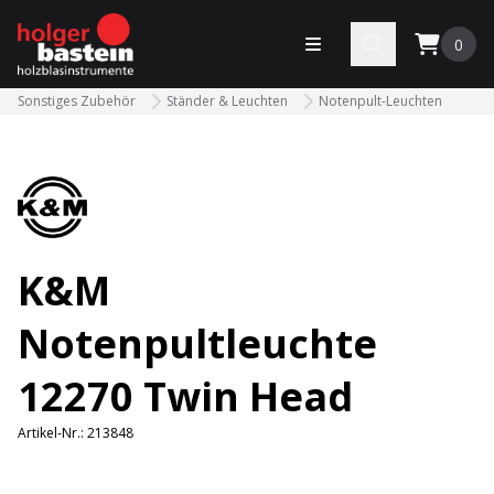
bastein
Menü öffnen
Search
0
Sonstiges Zubehör
Ständer & Leuchten
Notenpult-Leuchten
K&M
Notenpultleuchte
12270 Twin Head
Artikel-Nr.:
213848