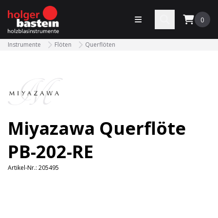
bastein
Menü öffnen
Search
0
Instrumente
Flöten
Querflöten
Miyazawa Querflöte
PB-202-RE
Artikel-Nr.:
205495