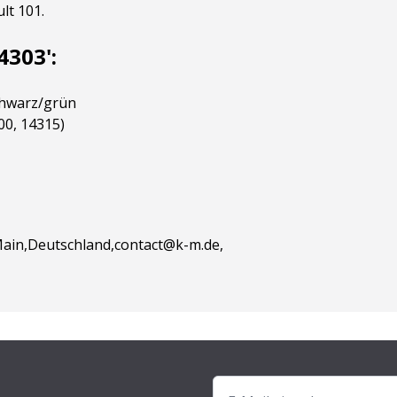
t 101.
4303':
schwarz/grün
00, 14315)
ain,Deutschland,contact@k-m.de,