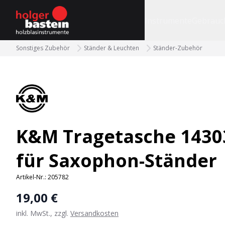
bastein
Instrumente
Gebrauc
Sonstiges Zubehör
Ständer & Leuchten
Ständer-Zubehör
K&M Tragetasche 1430
für Saxophon-Ständer
Artikel-Nr.:
205782
19,00 €
inkl. MwSt., zzgl.
Versandkosten