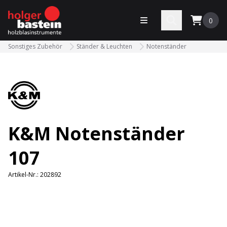
bastein
Menü öffnen
Search
0
Sonstiges Zubehör
Ständer & Leuchten
Notenständer
K&M Notenständer
107
Artikel-Nr.:
202892