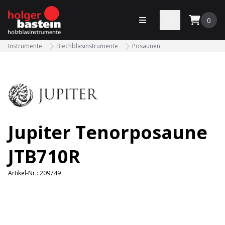
bastein
Menü öffnen
Search
0
Instrumente
Blechblasinstrumente
Posaunen
Jupiter Tenorposaune
JTB710R
Artikel-Nr.:
209749