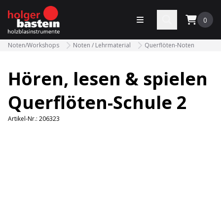
bastein
Menü öffnen
Search
0
Noten/Workshops
Noten / Lehrmaterial
Querflöten-Noten
Hören, lesen & spielen
Querflöten-Schule 2
Artikel-Nr.:
206323