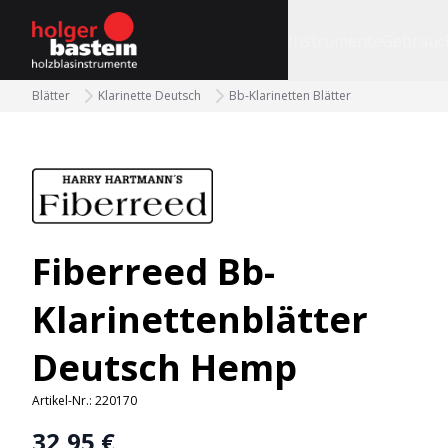
bastein
Instrumente
Gebrauc
Blätter
Klarinette Deutsch
Bb-Klarinetten Blätter
Fiberreed Bb-
Klarinettenblätter
Deutsch Hemp
Artikel-Nr.:
220170
32,95 €