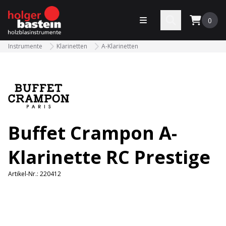
bastein
Menü öffnen
Search
0
Instrumente
Klarinetten
A-Klarinetten
Buffet Crampon A-
Klarinette RC Prestige
Artikel-Nr.:
220412