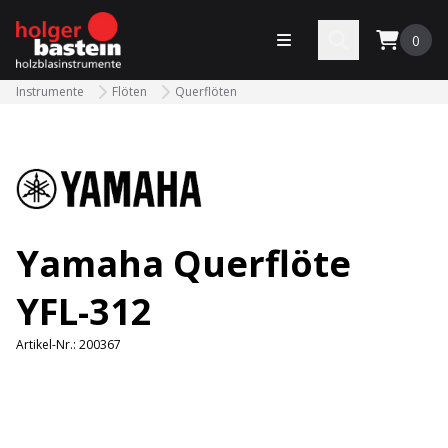
bastein
Menü öffnen
Search
0
Instrumente
Flöten
Querflöten
Yamaha Querflöte
YFL-312
Artikel-Nr.:
200367