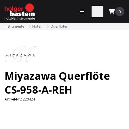
bastein
Menü öffnen
Search
0
Instrumente
Flöten
Querflöten
Miyazawa Querflöte
CS-958-A-REH
Artikel-Nr.:
220424