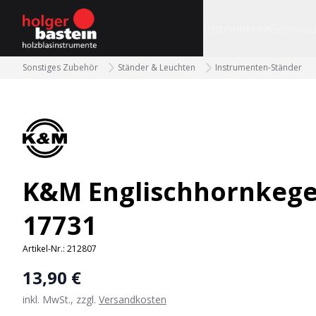
bastein
Instrumente
Gebrauc
Sonstiges Zubehör
Ständer & Leuchten
Instrumenten-Ständer
K&M Englischhornkege
17731
Artikel-Nr.:
212807
13,90 €
inkl. MwSt., zzgl.
Versandkosten