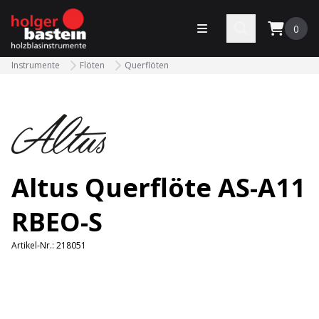
bastein
Menü öffnen
Search
0
Instrumente
Flöten
Querflöten
Altus Querflöte AS-A11
RBEO-S
Artikel-Nr.:
218051