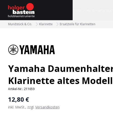
bastein
Instrumente
Gebrauc
Mundstück & Co.
Klarinette
Ersatzteile für Klarinetten
Yamaha Daumenhalte
Klarinette altes Modell
Artikel-Nr.:
211659
12,80 €
inkl. MwSt., zzgl.
Versandkosten