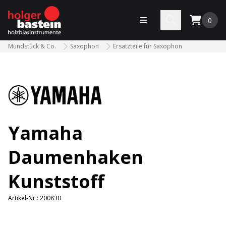
bastein
Menü öffnen
Search
0
Mundstück & Co.
Saxophon
Ersatzteile für Saxophon
Yamaha
Daumenhaken
Kunststoff
Artikel-Nr.:
200830