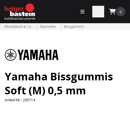
bastein
Menü öffnen
Search
0
Mundstück & Co.
Klarinette
Bissgummis
Yamaha Bissgummis
Soft (M) 0,5 mm
Artikel-Nr.:
205714