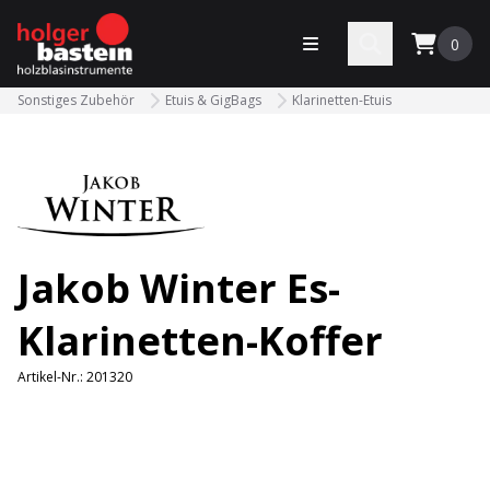
bastein
Menü öffnen
Search
0
Sonstiges Zubehör
Etuis & GigBags
Klarinetten-Etuis
Jakob Winter Es-
Klarinetten-Koffer
Artikel-Nr.:
201320