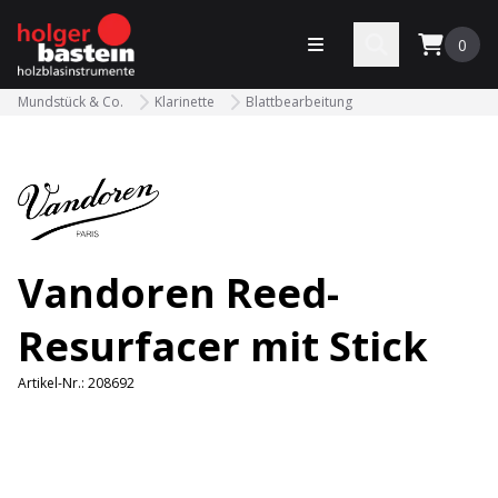
bastein
Menü öffnen
Search
0
Mundstück & Co.
Klarinette
Blattbearbeitung
Vandoren Reed-
Resurfacer mit Stick
Artikel-Nr.:
208692