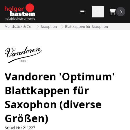
bastein
Menü öffnen
Search
0
Mundstück & Co.
Saxophon
Blattkappen für Saxophon
Vandoren 'Optimum'
Blattkappen für
Saxophon (diverse
Größen)
Artikel-Nr.:
211227