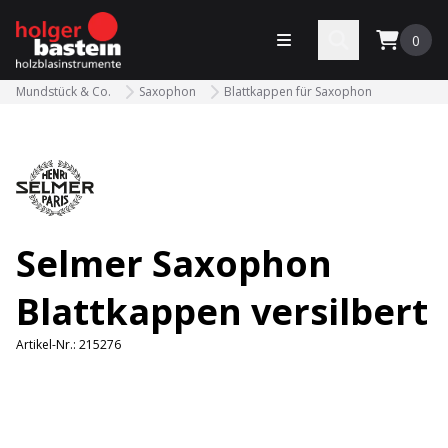
bastein
Menü öffnen
Search
0
Mundstück & Co.
Saxophon
Blattkappen für Saxophon
Selmer Saxophon
Blattkappen versilbert
Artikel-Nr.:
215276