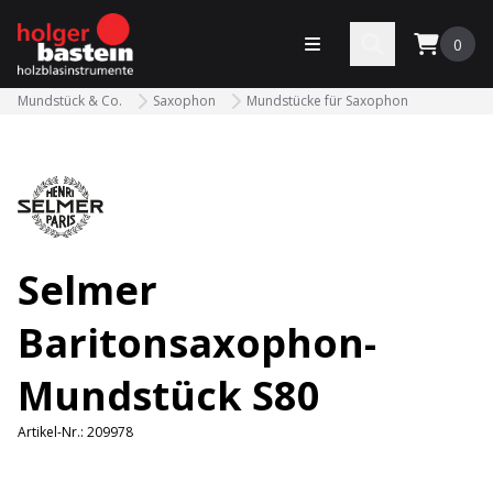
bastein
Menü öffnen
Search
0
Mundstück & Co.
Saxophon
Mundstücke für Saxophon
Selmer
Baritonsaxophon-
Mundstück S80
Artikel-Nr.:
209978