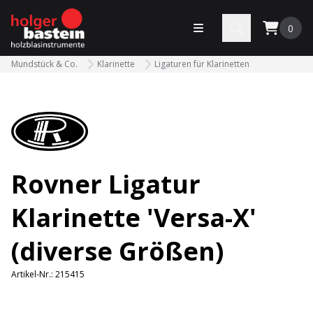
bastein
Menü öffnen
Search
0
Mundstück & Co.
Klarinette
Ligaturen für Klarinetten
Rovner Ligatur
Klarinette 'Versa-X'
(diverse Größen)
Artikel-Nr.:
215415