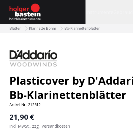
bastein
Instrumente
Gebrauc
Blätter
Klarinette Böhm
Bb-Klarinettenblätter
Plasticover by D'Addar
Bb-Klarinettenblätter
Artikel-Nr.:
212612
21,90 €
inkl. MwSt., zzgl.
Versandkosten