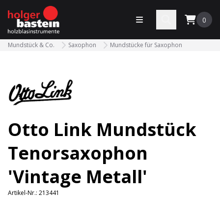
bastein
Menü öffnen
Search
0
Mundstück & Co.
Saxophon
Mundstücke für Saxophon
Otto Link Mundstück
Tenorsaxophon
'Vintage Metall'
Artikel-Nr.:
213441