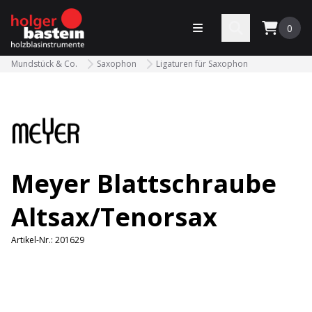
bastein
Menü öffnen
Search
0
Mundstück & Co.
Saxophon
Ligaturen für Saxophon
Meyer Blattschraube
Altsax/Tenorsax
Artikel-Nr.:
201629