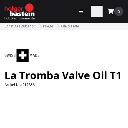
bastein
Menü öffnen
Search
0
Sonstiges Zubehör
Pflege
Öle & Fette
La Tromba Valve Oil T1
Artikel-Nr.:
217856