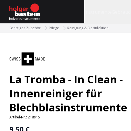
bastein
Instrumente
Gebrauc
Sonstiges Zubehör
Pflege
Reinigung & Desinfektion
La Tromba - In Clean -
Innenreiniger für
Blechblasinstrumente
Artikel-Nr.:
218915
9,50 €