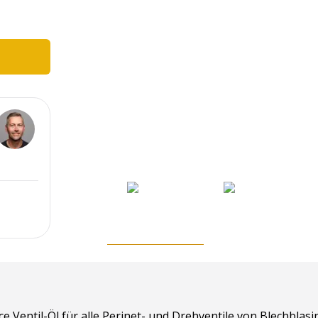
e Ventil-Öl für alle Perinet- und Drehventile von Blechbla