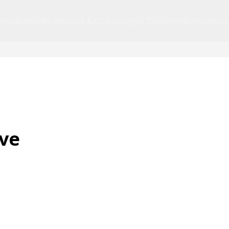
htes
Blätter
Mundstück & Co.
Sonstiges Zubehör
Noten/Work
lve