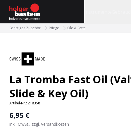
bastein
Instrumente
Gebrauc
Sonstiges Zubehör
Pflege
Öle & Fette
La Tromba Fast Oil (Va
Slide & Key Oil)
Artikel-Nr.:
218358
6,95 €
inkl. MwSt., zzgl.
Versandkosten