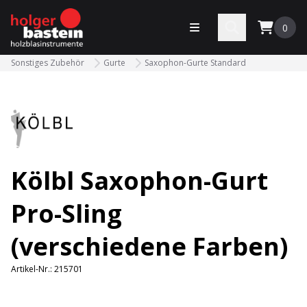
bastein
Menü öffnen
Search
0
Sonstiges Zubehör
Gurte
Saxophon-Gurte Standard
Kölbl Saxophon-Gurt
Pro-Sling
(verschiedene Farben)
Artikel-Nr.:
215701