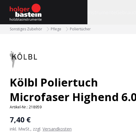
bastein
Instrumente
Gebrauc
Sonstiges Zubehör
Pflege
Poliertücher
Kölbl Poliertuch
Microfaser Highend 6.
Artikel-Nr.:
218959
7,40 €
inkl. MwSt., zzgl.
Versandkosten