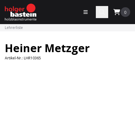
bastein
Menü öffnen
Search
0
Lehrerliste
Heiner Metzger
Artikel-Nr.:
LHR10365