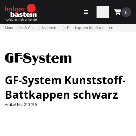
bastein
Menü öffnen
Search
0
Mundstück & Co.
Klarinette
Blattkappen für Klarinetten
GF-System Kunststoff-
Battkappen schwarz
Artikel-Nr.:
215076