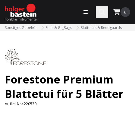
bastein
Menü öffnen
Search
0
Sonstiges Zubehör
Etuis & GigBags
Blattetuis & Reedguards
Forestone Premium
Blattetui für 5 Blätter
Artikel-Nr.:
220530