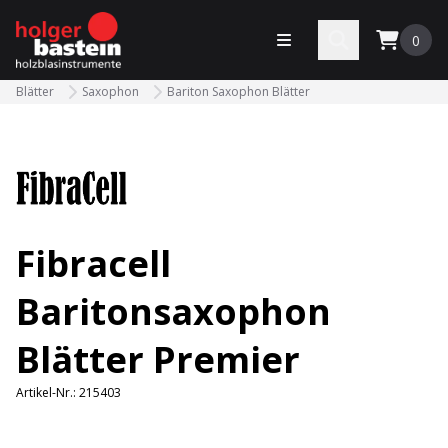
bastein
Menü öffnen
Search
0
Blätter
Saxophon
Bariton Saxophon Blätter
Fibracell
Baritonsaxophon
Blätter Premier
Artikel-Nr.:
215403