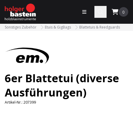
bastein
Menü öffnen
Search
0
Sonstiges Zubehör
Etuis & GigBags
Blattetuis & Reedguards
6er Blattetui (diverse
Ausführungen)
Artikel-Nr.:
207399