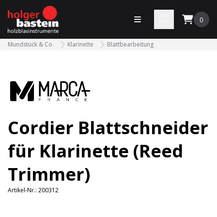
bastein
Menü öffnen
Search
0
Mundstück & Co.
Klarinette
Blattbearbeitung
Cordier Blattschneider
für Klarinette (Reed
Trimmer)
Artikel-Nr.:
200312