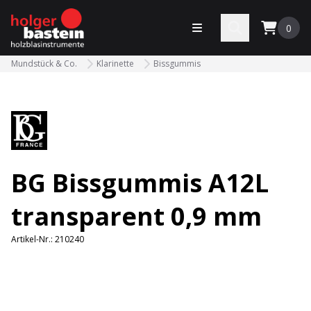
bastein
Menü öffnen
Search
0
Mundstück & Co.
Klarinette
Bissgummis
BG Bissgummis A12L
transparent 0,9 mm
Artikel-Nr.:
210240